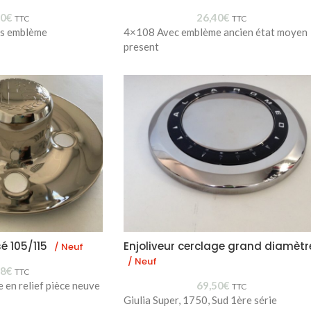
10
€
26,40
€
TTC
TTC
ns emblème
4×108 Avec emblème ancien état moyen
present
sé 105/115
Enjoliveur cerclage grand diamètr
/ Neuf
/ Neuf
78
€
TTC
en relief pièce neuve
69,50
€
TTC
Giulia Super, 1750, Sud 1ère série