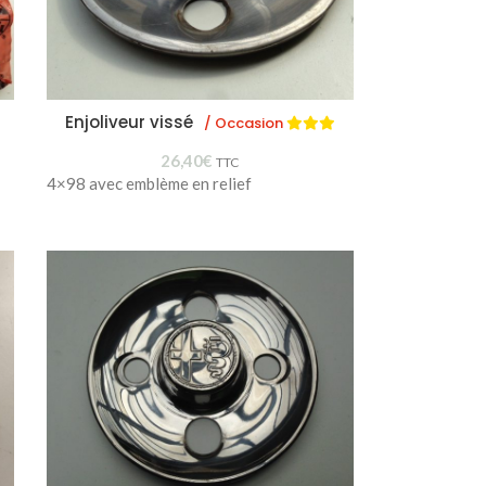
Enjoliveur vissé
/ Occasion
26,40
€
TTC
4×98 avec emblème en relief