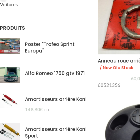
Voitures
PRODUITS
Poster "Trofeo Sprint
Europa"
Anneau roue arri
/ New Old Stock
Alfa Romeo 1750 gtv 1971
60,
60521356
Amortisseurs arrière Koni
148,80
€
TTC
Amortisseurs arrière Koni
Sport