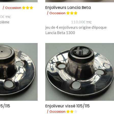
é
Enjoliveurs Lancia Beta
/ Occasion
/ Occasion
10
€
TTC
blème
110,00
€
TTC
jeu de 4 enjoliveurs origine d'époque
Lancia Beta 1300
05/115
Enjoliveur vissé 105/115
/ Occasion