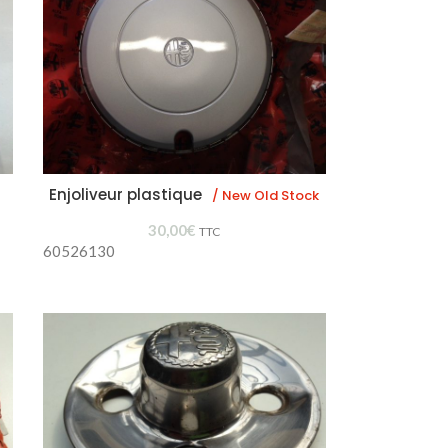
Enjoliveur plastique
/ New Old Stock
30,00
€
TTC
60526130