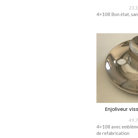
23,
4×108 Bon état, sa
Enjoliveur vis
49,
4×108 avec emblème 
de refabrication