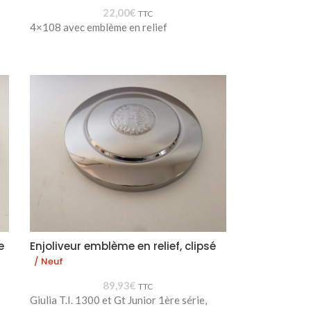
22,00
€
TTC
4×108 avec emblème en relief
e
Enjoliveur emblème en relief, clipsé
/ Neuf
89,93
€
TTC
Giulia T.I. 1300 et Gt Junior 1ère série,