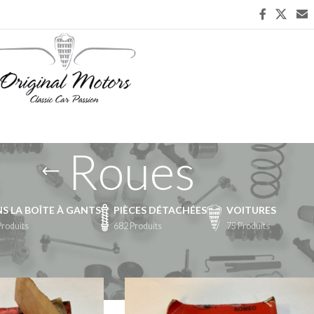
Roues
S LA BOÎTE À GANTS
PIÈCES DÉTACHÉES
VOITURES
Produits
682 Produits
75 Produits
chées
/
Suspension
/
Roues
Afficher
9
24