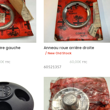
ère gauche
Anneau roue arrière droite
/ New Old Stock
00
€
60,00
€
TTC
TTC
60521357