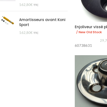
162,80
€
TTC
Amortisseurs avant Koni
Sport
Enjoliveur vissé 
/ New Old Stock
162,80
€
TTC
29,
60738631