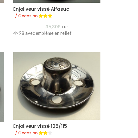
Enjoliveur vissé Alfasud
/ Occasion
36,30
€
TTC
4×98 avec emblème en relief
Enjoliveur vissé 105/115
/ Occasion