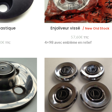
plastique
Enjoliveur vissé
/ New Old Stock
57,60
€
TTC
70
€
4×98 avec emblème en relief
TTC