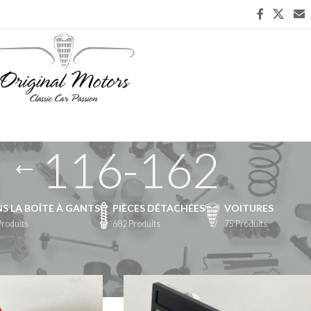
116-162
S LA BOÎTE À GANTS
PIÈCES DÉTACHÉES
VOITURES
Produits
682 Produits
75 Produits
chées
/
Habitacle
/
116-162
Afficher
9
24