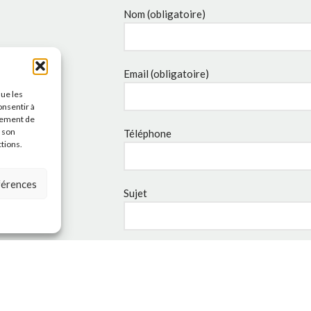
Nom (obligatoire)
Email (obligatoire)
que les
onsentir à
tement de
r son
Téléphone
ctions.
éférences
Sujet
Message