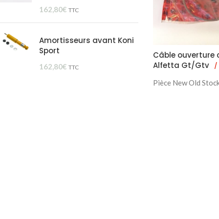
162,80
€
TTC
Amortisseurs avant Koni
Sport
Câble ouverture
Alfetta Gt/Gtv
/
162,80
€
TTC
Pièce New Old Stoc