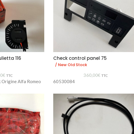
ietta 116
Check control panel 75
/ New Old Stock
60
€
360,00
€
TTC
TTC
k Origine Alfa Romeo
60530084