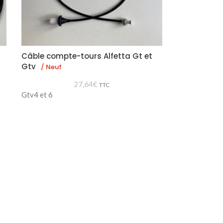
Câble compte-tours Alfetta Gt et
Gtv
/ Neuf
27,64
€
TTC
Gtv4 et 6