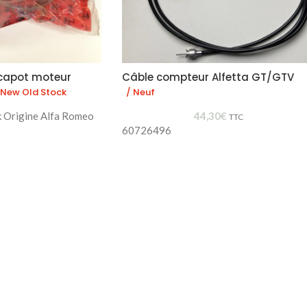
 capot moteur
Câble compteur Alfetta GT/GTV
 New Old Stock
/ Neuf
k Origine Alfa Romeo
44,30
€
TTC
60726496