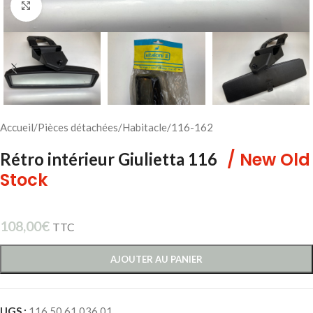
Cliquez pour agrandir
Accueil
/
Pièces détachées
/
Habitacle
/
116-162
/ New Old
Rétro intérieur Giulietta 116
Stock
108,00
€
TTC
AJOUTER AU PANIER
UGS :
116 50 61 036 01