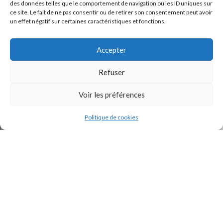
des données telles que le comportement de navigation ou les ID uniques sur
ce site. Le fait de ne pas consentir ou de retirer son consentement peut avoir
un effet négatif sur certaines caractéristiques et fonctions.
Accepter
Refuser
J'accepte la
Politique de confidentialité
de ce site.
Voir les préférences
Politique de cookies
INSTAGRAM