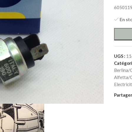
605011
En st
UGS :
11
Catégori
Berlina/
Alfetta/
Electrici
Partager