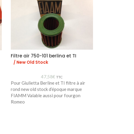
Filtre air 750-101 berlina et TI
Sonde temp
/ New Old Stock
47,58
€
Sonde températ
TTC
Pour Giulietta Berline et TI filtre à air
Made in Italy, 
rond new old stock d’époque marque
FIAMM Valable aussi pour fourgon
Romeo