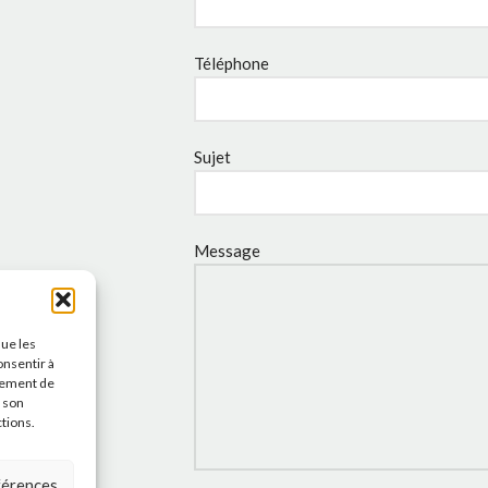
Téléphone
Sujet
Message
que les
onsentir à
tement de
r son
ctions.
éférences