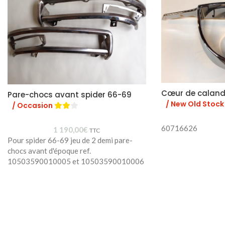
Cœur de caland
Pare-chocs avant spider 66-69
/ New Old Stock
/ Occasion
60716626
1 190,00
€
TTC
Pour spider 66-69 jeu de 2 demi pare-
chocs avant d'époque ref.
10503590010005 et 10503590010006