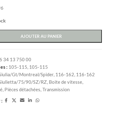
96
ock
AJOUTER AU PANIER
6 34 13 750 00
es :
105-115
,
105-115
Giulia/Gt/Montreal/Spider
,
116-162
,
116-162
Giulietta/75/90/SZ/RZ
,
Boite de vitesse
,
té
,
Pièces détachées
,
Transmission
 :