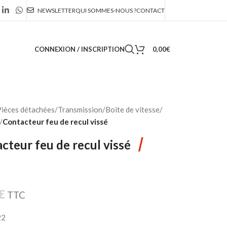
NEWSLETTER
QUI SOMMES-NOUS ?
CONTACT
CONNEXION / INSCRIPTION
0,00
€
ièces détachées
/
Transmission
/
Boite de vitesse
/
/
Contacteur feu de recul vissé
/
cteur feu de recul vissé
€
TTC
22