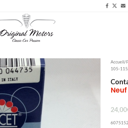
Accueil
/
P
105-115
Conta
Neuf
24,00
607515