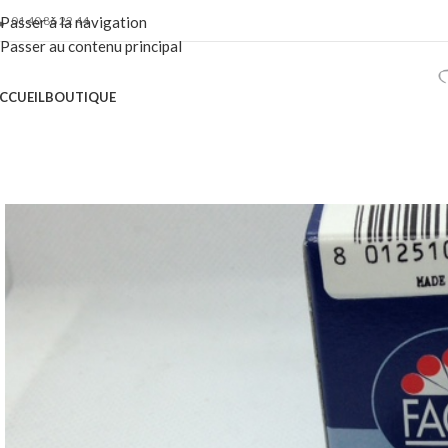
01 40 86 22 44
Passer à la navigation
Passer au contenu principal
CCUEIL
BOUTIQUE