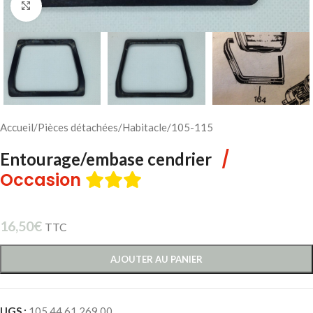
Cliquez pour agrandir
Accueil
/
Pièces détachées
/
Habitacle
/
105-115
/
Entourage/embase cendrier
Occasion
16,50
€
TTC
AJOUTER AU PANIER
UGS :
105 44 61 269 00