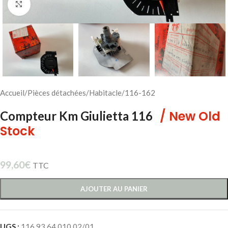
Cliquez pour agrandir
Accueil
/
Pièces détachées
/
Habitacle
/
116-162
/ New Old
Compteur Km Giulietta 116
Stock
99,60
€
TTC
AJOUTER AU PANIER
UGS :
116 93 64 010 02/01