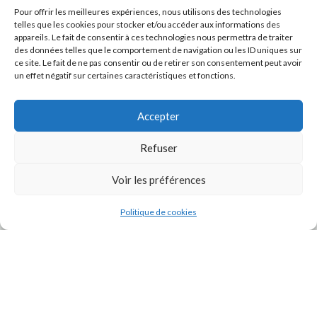
Pour offrir les meilleures expériences, nous utilisons des technologies
telles que les cookies pour stocker et/ou accéder aux informations des
appareils. Le fait de consentir à ces technologies nous permettra de traiter
des données telles que le comportement de navigation ou les ID uniques sur
ce site. Le fait de ne pas consentir ou de retirer son consentement peut avoir
un effet négatif sur certaines caractéristiques et fonctions.
Accepter
Refuser
J'accepte la
Politique de confidentialité
de ce site.
Voir les préférences
Politique de cookies
INSTAGRAM