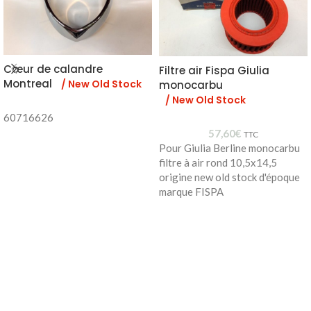
Cœur de calandre
Filtre air Fispa Giulia
Montreal
/ New Old Stock
monocarbu
/ New Old Stock
60716626
57,60
€
TTC
Pour Giulia Berline monocarbu
filtre à air rond 10,5x14,5
origine new old stock d'époque
marque FISPA