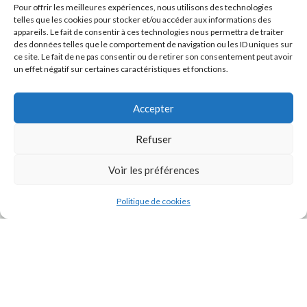
Pour offrir les meilleures expériences, nous utilisons des technologies
telles que les cookies pour stocker et/ou accéder aux informations des
appareils. Le fait de consentir à ces technologies nous permettra de traiter
des données telles que le comportement de navigation ou les ID uniques sur
ce site. Le fait de ne pas consentir ou de retirer son consentement peut avoir
un effet négatif sur certaines caractéristiques et fonctions.
Accepter
Refuser
J'accepte la
Politique de confidentialité
de ce site.
Voir les préférences
Politique de cookies
INSTAGRAM