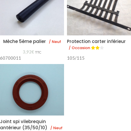
Mèche 5ème palier
Protection carter inférieur
/ Neuf
/ Occasion
3,92
€
TTC
60700011
105/115
Joint spi vilebrequin
antérieur (35/50/10)
/ Neuf