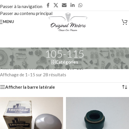
Passer à la navigation
Passer au contenu principal
MENU
105-115
Catégories
Accueil
/
Pièces détachées
/
Moteur
/
105-115
Affichage de 1–15 sur 28 résultats
Afficher la barre latérale