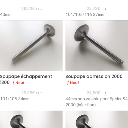
28,22
€
25,73
€
TTC
TTC
40mm
101/105/116 37mm
Soupape échappement
Soupape admission 2000
1300
/ Neuf
/ Neuf
25,39
€
24,80
€
TTC
TTC
101/105 34mm
44mm non valable pour Spider S4
2000 (injection)