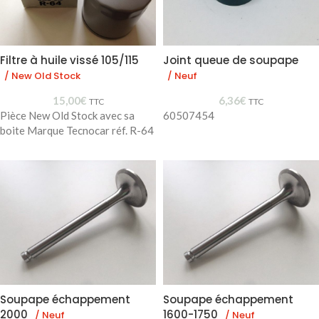
Filtre à huile vissé 105/115
Joint queue de soupape
/ New Old Stock
/ Neuf
15,00
€
6,36
€
TTC
TTC
Pièce New Old Stock avec sa
60507454
boite Marque Tecnocar réf. R-64
Soupape échappement
Soupape échappement
2000
1600-1750
/ Neuf
/ Neuf