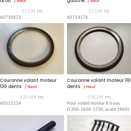
droit
gauche
/ Neuf
/ Neuf
51,50
€
51,50
€
TTC
TTC
60710621
60714176
Couronne volant moteur
Couronne volant moteur 110
130 dents
dents
/ Neuf
/ Neuf
129,60
€
138,24
€
TTC
TTC
60521114
Pour volant moteur 8 trous
(1300-1600-1750, avant 1969)