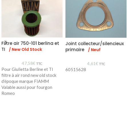
Filtre air 750-101 berlina et
Joint collecteur/silencieux
TI
/ New Old Stock
primaire
/ Neuf
47,58
€
4,61
€
TTC
TTC
Pour Giulietta Berline et TI
60515628
filtre à air rond new old stock
d’époque marque FIAMM
Valable aussi pour fourgon
Romeo