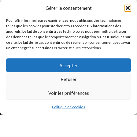
Message
Gérer le consentement
Pour offrir les meilleures expériences, nous utilisons des technologies
telles que les cookies pour stocker et/ou accéder aux informations des
appareils. Le fait de consentir à ces technologies nous permettra de traiter
des données telles que le comportement de navigation ou les ID uniques sur
ce site. Le fait de ne pas consentir ou de retirer son consentement peut avoir
un effet négatif sur certaines caractéristiques et fonctions.
Accepter
J'accepte la
Politique de confidentialité
de ce site.
Refuser
Voir les préférences
Politique de cookies
INSTAGRAM