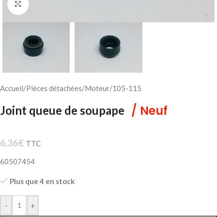
Cliquez pour agrandir
Accueil
/
Pièces détachées
/
Moteur
/
105-115
/ Neuf
Joint queue de soupape
6,36
€
TTC
60507454
Plus que 4 en stock
-
+