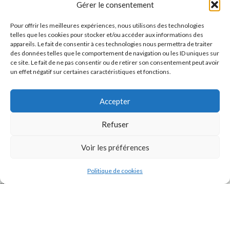
Gérer le consentement
Pour offrir les meilleures expériences, nous utilisons des technologies
telles que les cookies pour stocker et/ou accéder aux informations des
appareils. Le fait de consentir à ces technologies nous permettra de traiter
des données telles que le comportement de navigation ou les ID uniques sur
ce site. Le fait de ne pas consentir ou de retirer son consentement peut avoir
un effet négatif sur certaines caractéristiques et fonctions.
Accepter
J'accepte la
Politique de confidentialité
de ce site.
Refuser
Voir les préférences
Politique de cookies
INSTAGRAM