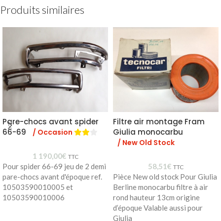
Produits similaires
Pare-chocs avant spider
Filtre air montage Fram
66-69
Giulia monocarbu
/ Occasion
/ New Old Stock
1 190,00
€
TTC
Pour spider 66-69 jeu de 2 demi
58,51
€
TTC
pare-chocs avant d'époque ref.
Pièce New old stock Pour Giulia
10503590010005 et
Berline monocarbu filtre à air
10503590010006
rond hauteur 13cm origine
d’époque Valable aussi pour
Giulia