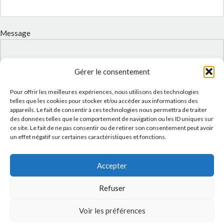
Message
Gérer le consentement
Pour offrir les meilleures expériences, nous utilisons des technologies
telles que les cookies pour stocker et/ou accéder aux informations des
appareils. Le fait de consentir à ces technologies nous permettra de traiter
des données telles que le comportement de navigation ou les ID uniques sur
ce site. Le fait de ne pas consentir ou de retirer son consentement peut avoir
un effet négatif sur certaines caractéristiques et fonctions.
J'accepte la
Politique de confidentialité
de ce site.
Accepter
Refuser
Voir les préférences
INSTAGRAM