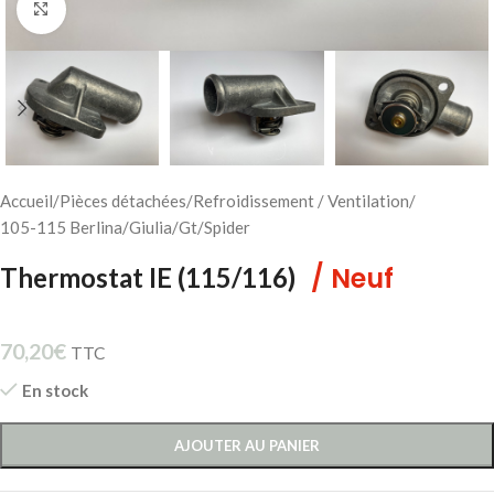
Cliquez pour agrandir
Accueil
/
Pièces détachées
/
Refroidissement / Ventilation
/
105-115 Berlina/Giulia/Gt/Spider
/ Neuf
Thermostat IE (115/116)
70,20
€
TTC
En stock
AJOUTER AU PANIER