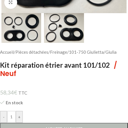
Cliquez pour agrandir
Accueil
/
Pièces détachées
/
Freinage
/
101-750 Giulietta/Giulia
/
Kit réparation étrier avant 101/102
Neuf
58,34
€
TTC
En stock
-
+