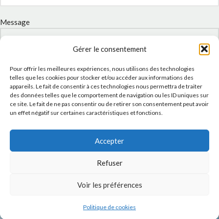
Message
Gérer le consentement
Pour offrir les meilleures expériences, nous utilisons des technologies
telles que les cookies pour stocker et/ou accéder aux informations des
appareils. Le fait de consentir à ces technologies nous permettra de traiter
des données telles que le comportement de navigation ou les ID uniques sur
ce site. Le fait de ne pas consentir ou de retirer son consentement peut avoir
un effet négatif sur certaines caractéristiques et fonctions.
J'accepte la
Politique de confidentialité
de ce site.
Accepter
Refuser
Voir les préférences
INSTAGRAM
Politique de cookies