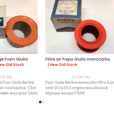
ge Fram Giulia
Filtre air Fispa Giulia monocarbu
New Old Stock
/ New Old Stock
51
€
57,60
€
TTC
TTC
k Pour Giulia Berline
Pour Giulia Berline monocarbu filtre à ai
 air rond hauteur 13cm
rond 10,5x14,5 origine new old stock
lable aussi pour Giulia
d'époque marque FISPA