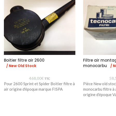
Boitier filtre air 2600
Filtre air monta
monocarbu
/ New Old Stock
/ 
468,00
€
58,
TTC
Pour 2600 Sprint et Spider Boitier filtre à
Pièce New old stoc
air origine d'époque marque FISPA
monocarbu filtre à
origine d’époque Va