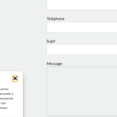
Téléphone
Sujet
Message
que les
onsentir à
tement de
r son
ctions.