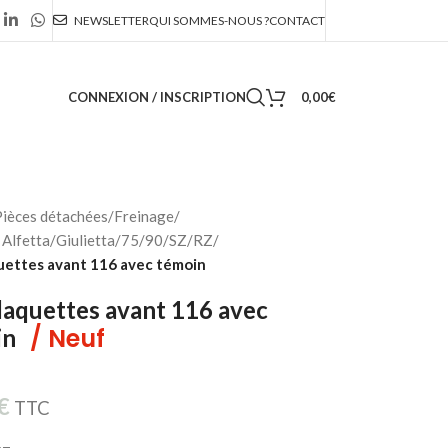
NEWSLETTER
QUI SOMMES-NOUS ?
CONTACT
CONNEXION / INSCRIPTION
0,00
€
ièces détachées
/
Freinage
/
Alfetta/Giulietta/75/90/SZ/RZ
/
uettes avant 116 avec témoin
laquettes avant 116 avec
/ Neuf
in
€
TTC