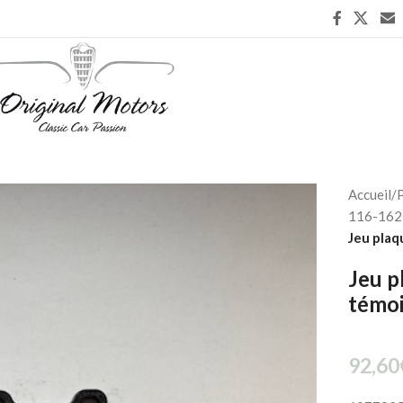
Accueil
/
P
116-162 
Jeu plaq
Jeu p
témo
92,60