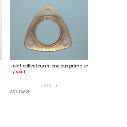
Joint collecteur/silencieux primaire
Support cao
/ Neuf
/ Neuf
4,61
€
TTC
r
60515628
60516651