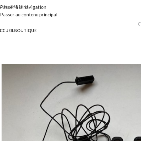
01 40 86 22 44
Passer à la navigation
Passer au contenu principal
CCUEIL
BOUTIQUE