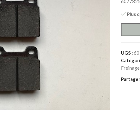
607782
Plus 
UGS :
60
Catégori
Freinage
Partager