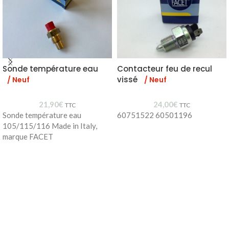
Sonde température eau
Contacteur feu de recul
vissé
/ Neuf
/ Neuf
21,90
€
24,00
€
TTC
TTC
Sonde température eau
60751522 60501196
105/115/116 Made in Italy,
marque FACET