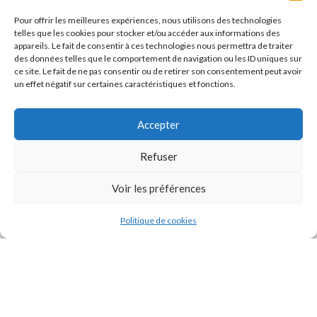
Pour offrir les meilleures expériences, nous utilisons des technologies
telles que les cookies pour stocker et/ou accéder aux informations des
appareils. Le fait de consentir à ces technologies nous permettra de traiter
des données telles que le comportement de navigation ou les ID uniques sur
ce site. Le fait de ne pas consentir ou de retirer son consentement peut avoir
un effet négatif sur certaines caractéristiques et fonctions.
Accepter
Refuser
J'accepte la
Politique de confidentialité
de ce site.
Voir les préférences
Politique de cookies
INSTAGRAM