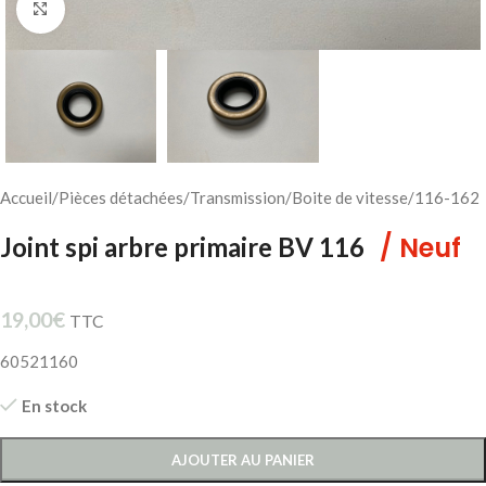
Cliquez pour agrandir
Accueil
/
Pièces détachées
/
Transmission
/
Boite de vitesse
/
116-162
/ Neuf
Joint spi arbre primaire BV 116
19,00
€
TTC
60521160
En stock
AJOUTER AU PANIER