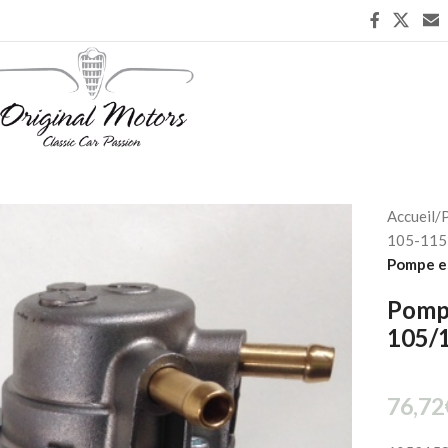
Accueil
/
P
105-115 
Pompe e
Pomp
105/
76,72