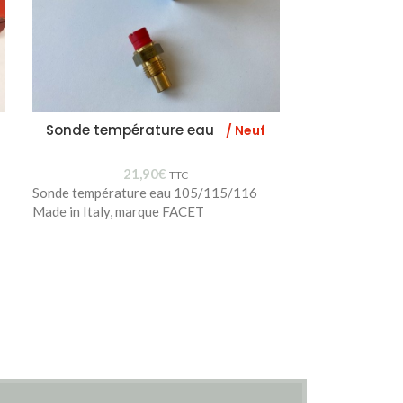
Sonde température eau
Joint culas
/ Neuf
/ Neuf
21,90
€
TTC
Sonde température eau 105/115/116
Made in Italy, marque FACET
60515793