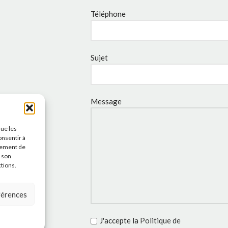
Téléphone
Sujet
Message
que les
onsentir à
tement de
r son
ctions.
éférences
J'accepte la
Politique de