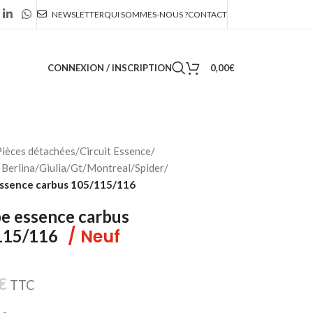
NEWSLETTER
QUI SOMMES-NOUS ?
CONTACT
CONNEXION / INSCRIPTION
0,00
€
ièces détachées
/
Circuit Essence
/
Berlina/Giulia/Gt/Montreal/Spider
/
ssence carbus 105/115/116
e essence carbus
/ Neuf
115/116
€
TTC