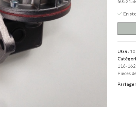
605215
En st
UGS :
10
Catégori
116-162 
Pièces d
Partager