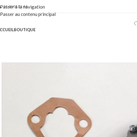
01 40 86 22 44
Passer à la navigation
Passer au contenu principal
CCUEIL
BOUTIQUE