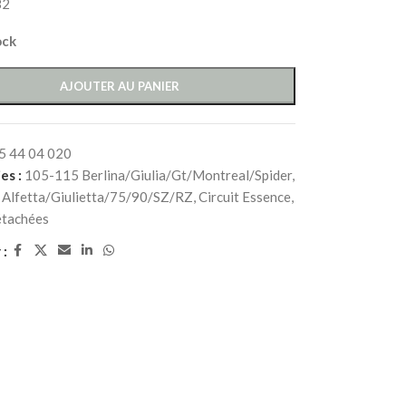
82
ock
AJOUTER AU PANIER
5 44 04 020
es :
105-115 Berlina/Giulia/Gt/Montreal/Spider
,
Alfetta/Giulietta/75/90/SZ/RZ
,
Circuit Essence
,
étachées
 :