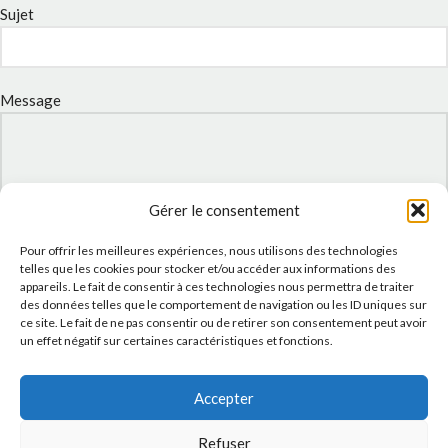
Sujet
Message
Gérer le consentement
Pour offrir les meilleures expériences, nous utilisons des technologies
telles que les cookies pour stocker et/ou accéder aux informations des
appareils. Le fait de consentir à ces technologies nous permettra de traiter
des données telles que le comportement de navigation ou les ID uniques sur
ce site. Le fait de ne pas consentir ou de retirer son consentement peut avoir
J'accepte la
Politique de confidentialité
de ce site.
un effet négatif sur certaines caractéristiques et fonctions.
Accepter
Refuser