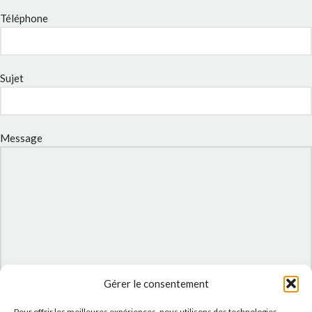
Téléphone
Sujet
Message
Gérer le consentement
J'accepte la
Politique de confidentialité
de ce site.
Pour offrir les meilleures expériences, nous utilisons des technologies