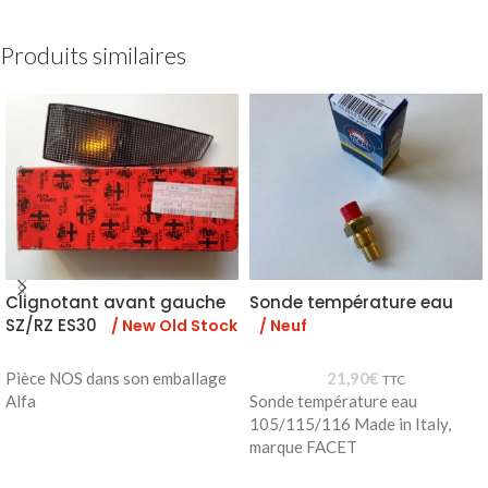
Produits similaires
Clignotant avant gauche
Sonde température eau
SZ/RZ ES30
/ New Old Stock
/ Neuf
Pièce NOS dans son emballage
21,90
€
TTC
Alfa
Sonde température eau
105/115/116 Made in Italy,
marque FACET