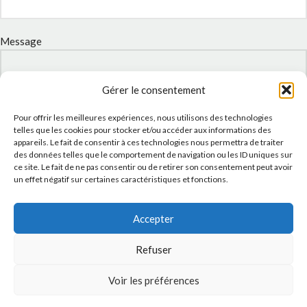
Message
Gérer le consentement
Pour offrir les meilleures expériences, nous utilisons des technologies
telles que les cookies pour stocker et/ou accéder aux informations des
appareils. Le fait de consentir à ces technologies nous permettra de traiter
des données telles que le comportement de navigation ou les ID uniques sur
ce site. Le fait de ne pas consentir ou de retirer son consentement peut avoir
un effet négatif sur certaines caractéristiques et fonctions.
J'accepte la
Politique de confidentialité
de ce site.
Accepter
Refuser
Voir les préférences
INSTAGRAM