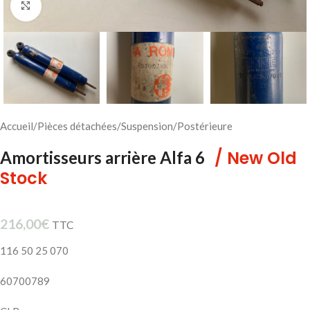
Cliquez pour agrandir
Accueil
/
Pièces détachées
/
Suspension
/
Postérieure
/ New Old
Amortisseurs arrière Alfa 6
Stock
216,00
€
TTC
116 50 25 070
60700789