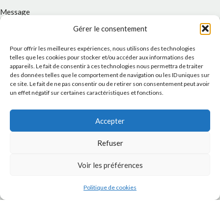
Message
Gérer le consentement
Pour offrir les meilleures expériences, nous utilisons des technologies
telles que les cookies pour stocker et/ou accéder aux informations des
appareils. Le fait de consentir à ces technologies nous permettra de traiter
des données telles que le comportement de navigation ou les ID uniques sur
ce site. Le fait de ne pas consentir ou de retirer son consentement peut avoir
un effet négatif sur certaines caractéristiques et fonctions.
Accepter
J'accepte la
Politique de confidentialité
de ce site.
Refuser
Voir les préférences
Politique de cookies
INSTAGRAM