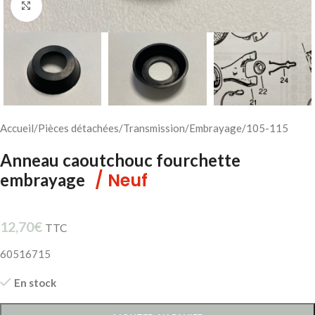
Cliquez pour agrandir
Accueil
/
Pièces détachées
/
Transmission
/
Embrayage
/
105-115
Anneau caoutchouc fourchette
/ Neuf
embrayage
12,70
€
TTC
60516715
En stock