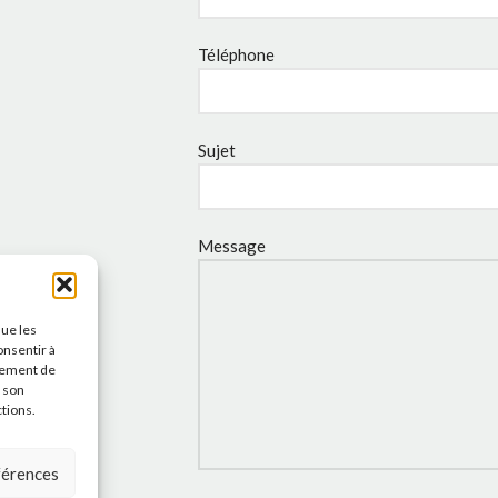
Téléphone
Sujet
Message
que les
onsentir à
tement de
r son
ctions.
éférences