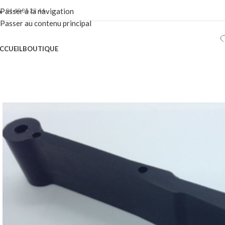
01 40 86 22 44
Passer à la navigation
Passer au contenu principal
CCUEIL
BOUTIQUE