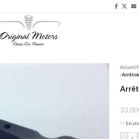
Accueil
/
P
/
Arrêtoi
Arrêt
33,00
En st
-