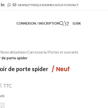
NEWSLETTER
QUI SOMMES-NOUS ?
CONTACT
CONNEXION / INSCRIPTION
0,00
€
ièces détachées
/
Carrosserie
/
Portes et ouvrants
r de porte spider
/ Neuf
oir de porte spider
€
TTC
ock
+