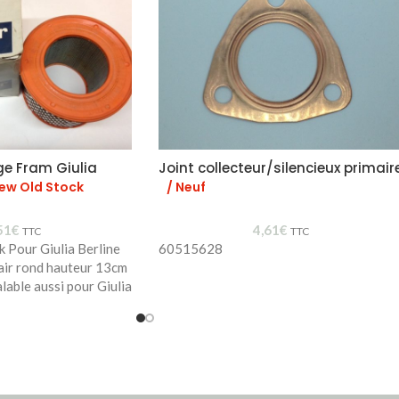
ge Fram Giulia
Joint collecteur/silencieux primair
New Old Stock
/ Neuf
51
€
4,61
€
TTC
TTC
k Pour Giulia Berline
60515628
 air rond hauteur 13cm
lable aussi pour Giulia