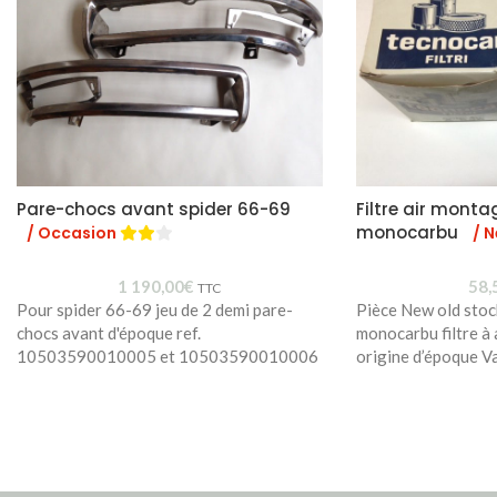
Pare-chocs avant spider 66-69
Filtre air monta
monocarbu
/ Occasion
/ 
1 190,00
€
58,
TTC
Pour spider 66-69 jeu de 2 demi pare-
Pièce New old stoc
chocs avant d'époque ref.
monocarbu filtre à
10503590010005 et 10503590010006
origine d’époque Va