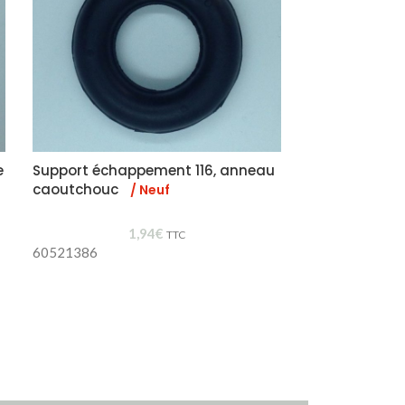
e
Support échappement 116, anneau
Support cao
caoutchouc
/ Neuf
/ Neuf
1,94
€
TTC
60521386
60516651