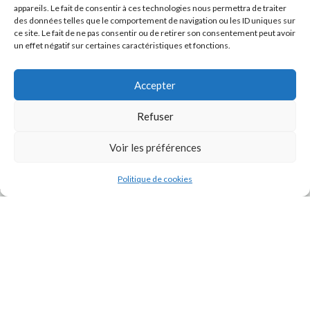
appareils. Le fait de consentir à ces technologies nous permettra de traiter
des données telles que le comportement de navigation ou les ID uniques sur
ce site. Le fait de ne pas consentir ou de retirer son consentement peut avoir
un effet négatif sur certaines caractéristiques et fonctions.
Accepter
Refuser
J'accepte la
Politique de confidentialité
de ce site.
Voir les préférences
Politique de cookies
INSTAGRAM