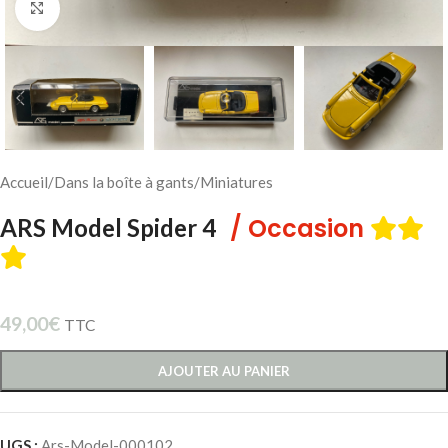
Cliquez pour agrandir
Accueil
/
Dans la boîte à gants
/
Miniatures
/ Occasion
ARS Model Spider 4
49,00
€
TTC
AJOUTER AU PANIER
UGS :
Ars-Model-000102