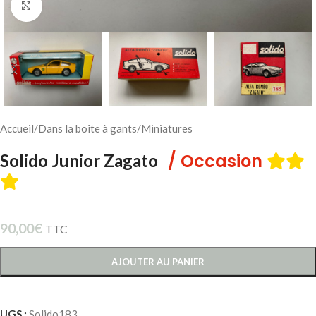
Cliquez pour agrandir
Accueil
/
Dans la boîte à gants
/
Miniatures
/ Occasion
Solido Junior Zagato
90,00
€
TTC
AJOUTER AU PANIER
UGS :
Solido183