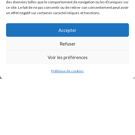
des données telles que le comportement de navigation ou les ID uniques sur
ce site. Le fait de ne pas consentir ou de retirer son consentement peut avoir
un effet négatif sur certaines caractéristiques et fonctions.
Accepter
Refuser
J'accepte la
Politique de confidentialité
de ce site.
Voir les préférences
Politique de cookies
INSTAGRAM