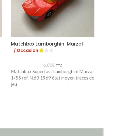
Matchbox Lamborghini Marzal
Mercury Fiat
/ Occasion
6,00
€
Mercury Fiat 60
TTC
Matchbox Superfast Lamborghini Marzal
ref. 18
1/55 ref. N.60 1969 état moyen traces de
jeu