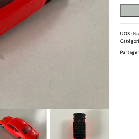
UGS :
No
Catégori
Partager