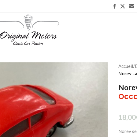
Accueil
/
D
Norev La
Norev
Occa
18,00
Norev sér