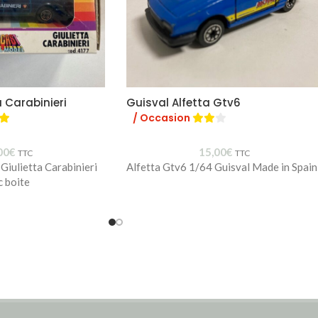
 Carabinieri
Guisval Alfetta Gtv6
/ Occasion
00
€
15,00
€
TTC
TTC
Giulietta Carabinieri
Alfetta Gtv6 1/64 Guisval Made in Spain
c boite