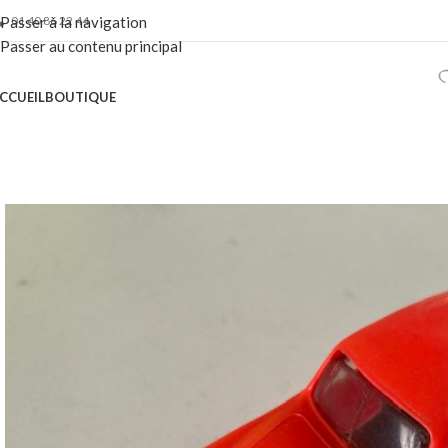
01 40 86 22 44
Passer à la navigation
Passer au contenu principal
CCUEIL
BOUTIQUE