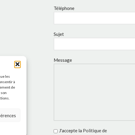
Téléphone
Sujet
Message
que les
onsentir à
tement de
r son
ctions.
éférences
J'accepte la
Politique de