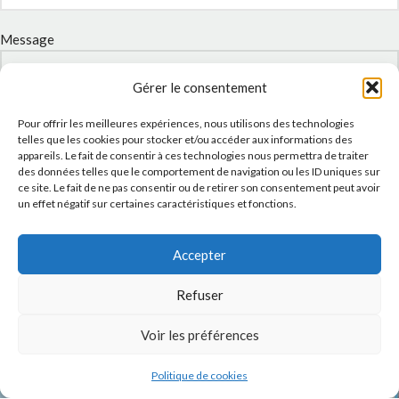
Message
Gérer le consentement
Pour offrir les meilleures expériences, nous utilisons des technologies
telles que les cookies pour stocker et/ou accéder aux informations des
appareils. Le fait de consentir à ces technologies nous permettra de traiter
des données telles que le comportement de navigation ou les ID uniques sur
ce site. Le fait de ne pas consentir ou de retirer son consentement peut avoir
un effet négatif sur certaines caractéristiques et fonctions.
J'accepte la
Politique de confidentialité
de ce site.
Accepter
Refuser
Voir les préférences
INSTAGRAM
Politique de cookies