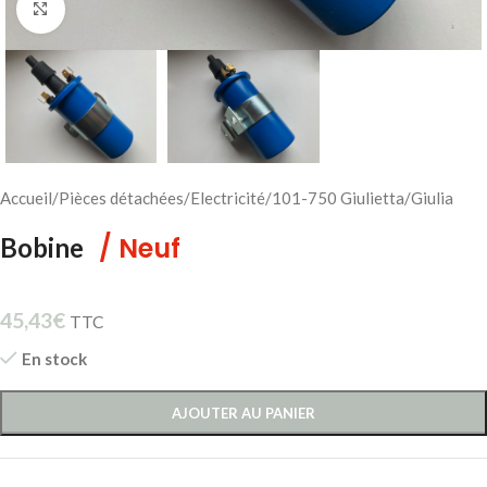
Cliquez pour agrandir
Accueil
/
Pièces détachées
/
Electricité
/
101-750 Giulietta/Giulia
/ Neuf
Bobine
45,43
€
TTC
En stock
AJOUTER AU PANIER