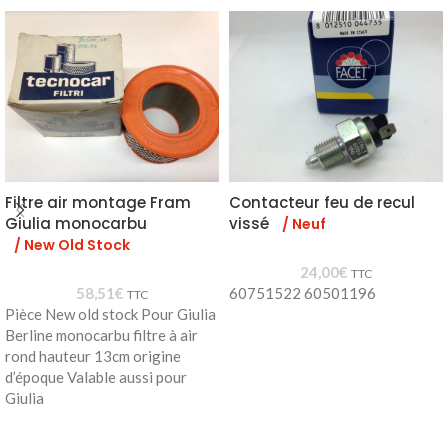
Filtre air montage Fram
Contacteur feu de recul
Giulia monocarbu
vissé
/ Neuf
/ New Old Stock
24,00
€
TTC
58,51
€
60751522 60501196
TTC
Pièce New old stock Pour Giulia
Berline monocarbu filtre à air
rond hauteur 13cm origine
d’époque Valable aussi pour
Giulia