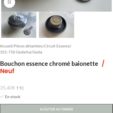
Cliquez pour agrandir
Accueil
/
Pièces détachées
/
Circuit Essence
/
101-750 Giulietta/Giulia
/
Bouchon essence chromé baionette
Neuf
35,40
€
TTC
En stock
AJOUTER AU PANIER