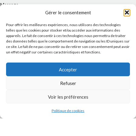
Message
Gérer le consentement
Pour offrir les meilleures expériences, nous utilisons des technologies
telles que les cookies pour stocker et/ou accéder aux informations des
appareils. Le fait de consentir à ces technologies nous permettra de traiter
des données telles que le comportement de navigation ou les ID uniques sur
ce site. Le fait de ne pas consentir ou de retirer son consentement peut avoir
un effet négatif sur certaines caractéristiques et fonctions.
Accepter
J'accepte la
Politique de confidentialité
de ce site.
Refuser
Voir les préférences
Politique de cookies
INSTAGRAM