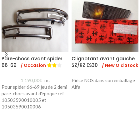
Pare-chocs avant spider
Clignotant avant gauche
66-69
SZ/RZ ES30
/ Occasion
/ New Old Stock
1 190,00
€
Pièce NOS dans son emballage
TTC
Pour spider 66-69 jeu de 2 demi
Alfa
pare-chocs avant d'époque ref.
10503590010005 et
10503590010006