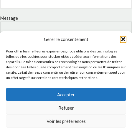
Message
Gérer le consentement
Pour offrir les meilleures expériences, nous utilisons des technologies
telles que les cookies pour stocker et/ou accéder aux informations des
appareils. Le fait de consentir à ces technologies nous permettra de traiter
des données telles que le comportement de navigation ou les ID uniques sur
ce site. Le fait de ne pas consentir ou de retirer son consentement peut avoir
un effet négatif sur certaines caractéristiques et fonctions.
J'accepte la
Politique de confidentialité
de ce site.
Accepter
Refuser
Voir les préférences
INSTAGRAM