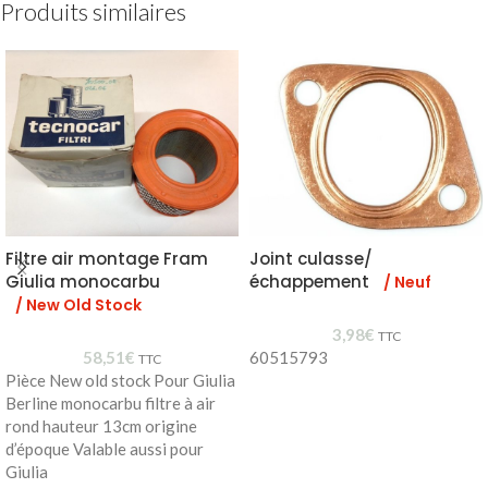
Produits similaires
Filtre air montage Fram
Joint culasse/
Giulia monocarbu
échappement
/ Neuf
/ New Old Stock
3,98
€
TTC
58,51
€
60515793
TTC
Pièce New old stock Pour Giulia
Berline monocarbu filtre à air
rond hauteur 13cm origine
d’époque Valable aussi pour
Giulia