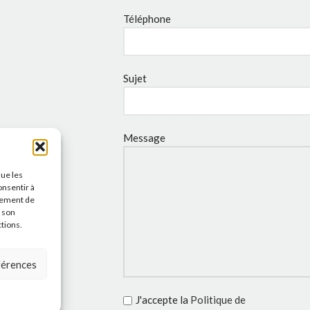
Téléphone
Sujet
Message
que les
onsentir à
tement de
r son
ctions.
éférences
J'accepte la
Politique de