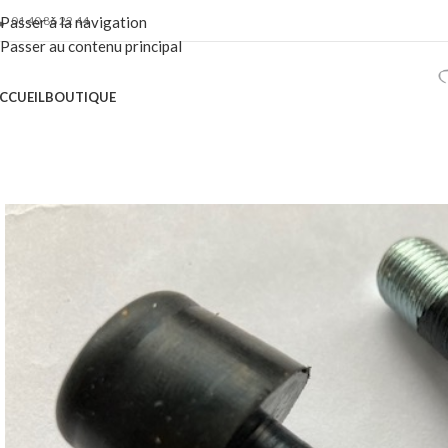
01 40 86 22 44
Passer à la navigation
Passer au contenu principal
CCUEIL
BOUTIQUE