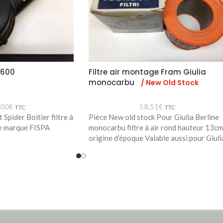
 2600
Filtre air montage Fram Giulia
monocarbu
/ New Old Stock
,00
€
58,51
€
TTC
TTC
Spider Boitier filtre à
Pièce New old stock Pour Giulia Berline
ue marque FISPA
monocarbu filtre à air rond hauteur 13cm
origine d’époque Valable aussi pour Giuli