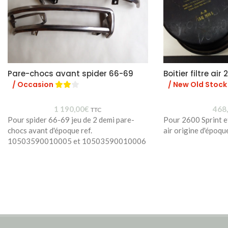
Pare-chocs avant spider 66-69
Boitier filtre air
/ Occasion
/ New Old Stock
1 190,00
€
468
TTC
Pour spider 66-69 jeu de 2 demi pare-
Pour 2600 Sprint et 
chocs avant d'époque ref.
air origine d'époq
10503590010005 et 10503590010006