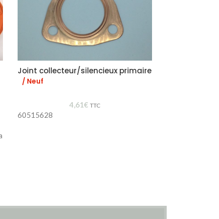
Joint collecteur/silencieux primaire
Support écha
caoutchouc
/ Neuf
4,61
€
TTC
60515628
60521386
a