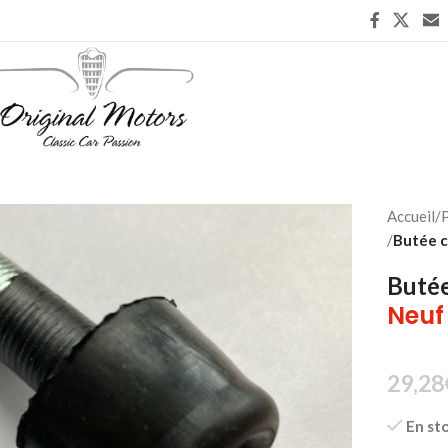
Accueil
/
P
/
Butée c
Butée
Neuf
29,28
En st