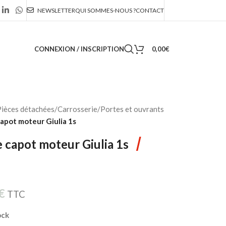
NEWSLETTER
QUI SOMMES-NOUS ?
CONTACT
CONNEXION / INSCRIPTION
0,00
€
ièces détachées
/
Carrosserie
/
Portes et ouvrants
apot moteur Giulia 1s
/
 capot moteur Giulia 1s
€
TTC
ock