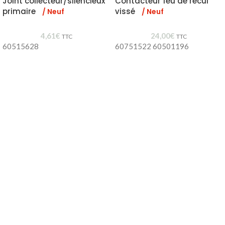
Joint collecteur/silencieux
Contacteur feu de recul
primaire
vissé
/ Neuf
/ Neuf
4,61
€
24,00
€
TTC
TTC
60515628
60751522 60501196