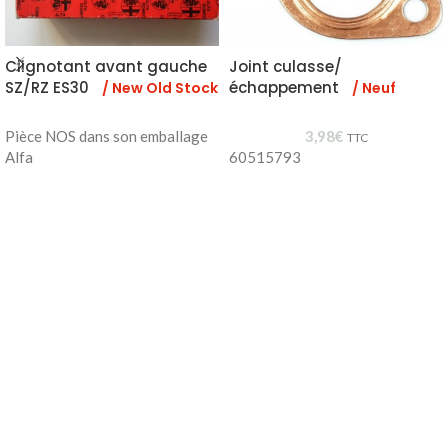
Clignotant avant gauche
Joint culasse/
SZ/RZ ES30
échappement
/ New Old Stock
/ Neuf
Pièce NOS dans son emballage
3,98
€
TTC
Alfa
60515793