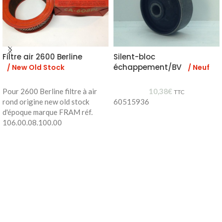
Filtre air 2600 Berline
Silent-bloc
échappement/BV
/ New Old Stock
/ Neuf
Pour 2600 Berline filtre à air
10,38
€
TTC
rond origine new old stock
60515936
d'époque marque FRAM réf.
106.00.08.100.00