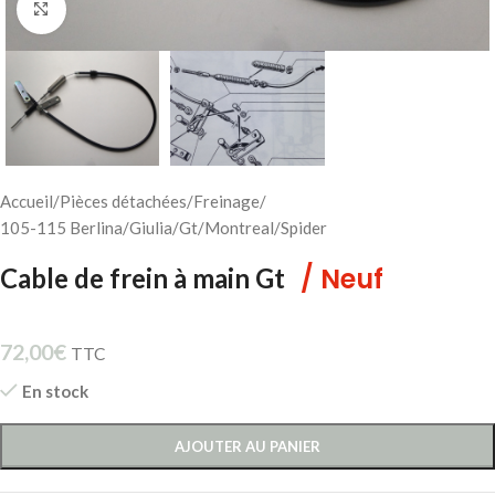
Cliquez pour agrandir
Accueil
/
Pièces détachées
/
Freinage
/
105-115 Berlina/Giulia/Gt/Montreal/Spider
/ Neuf
Cable de frein à main Gt
72,00
€
TTC
En stock
AJOUTER AU PANIER