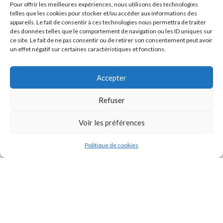
Pour offrir les meilleures expériences, nous utilisons des technologies
telles que les cookies pour stocker et/ou accéder aux informations des
appareils. Le fait de consentir à ces technologies nous permettra de traiter
des données telles que le comportement de navigation ou les ID uniques sur
ce site. Le fait de ne pas consentir ou de retirer son consentement peut avoir
un effet négatif sur certaines caractéristiques et fonctions.
Accepter
Refuser
J'accepte la
Politique de confidentialité
de ce site.
Voir les préférences
Politique de cookies
INSTAGRAM