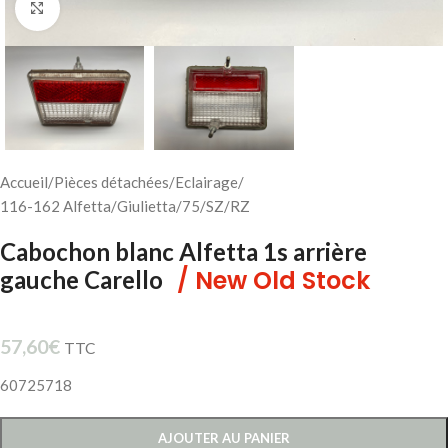
Cliquez pour agrandir
Accueil
/
Pièces détachées
/
Eclairage
/
116-162 Alfetta/Giulietta/75/SZ/RZ
Cabochon blanc Alfetta 1s arrière
/ New Old Stock
gauche Carello
57,60
€
TTC
60725718
AJOUTER AU PANIER