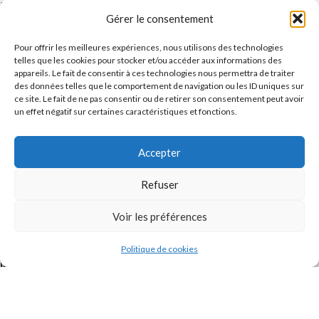
Message
Gérer le consentement
Pour offrir les meilleures expériences, nous utilisons des technologies
telles que les cookies pour stocker et/ou accéder aux informations des
appareils. Le fait de consentir à ces technologies nous permettra de traiter
des données telles que le comportement de navigation ou les ID uniques sur
ce site. Le fait de ne pas consentir ou de retirer son consentement peut avoir
un effet négatif sur certaines caractéristiques et fonctions.
Accepter
J'accepte la
Politique de confidentialité
de ce site.
Refuser
Voir les préférences
Politique de cookies
INSTAGRAM