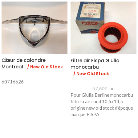
Cœur de calandre
Filtre air Fispa Giulia
Montreal
/ New Old Stock
monocarbu
/ New Old Stock
60716626
57,60
€
TTC
Pour Giulia Berline monocarbu
filtre à air rond 10,5x14,5
origine new old stock d'époque
marque FISPA