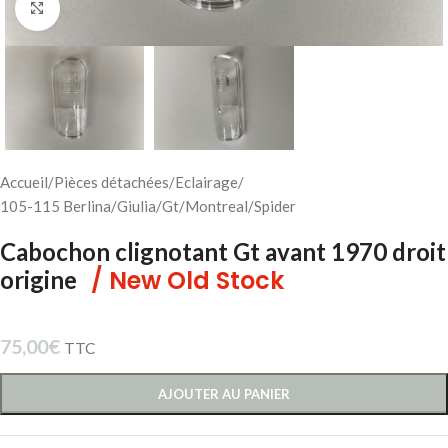
Cliquez pour agrandir
Accueil
/
Pièces détachées
/
Eclairage
/
105-115 Berlina/Giulia/Gt/Montreal/Spider
Cabochon clignotant Gt avant 1970 droit
/ New Old Stock
origine
75,00
€
TTC
AJOUTER AU PANIER