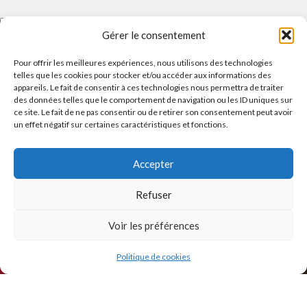
J'accepte la
Politique de confidentialité
de ce site.
Gérer le consentement
Pour offrir les meilleures expériences, nous utilisons des technologies
telles que les cookies pour stocker et/ou accéder aux informations des
appareils. Le fait de consentir à ces technologies nous permettra de traiter
des données telles que le comportement de navigation ou les ID uniques sur
INSTAGRAM
ce site. Le fait de ne pas consentir ou de retirer son consentement peut avoir
un effet négatif sur certaines caractéristiques et fonctions.
Accepter
Refuser
Voir les préférences
Politique de cookies