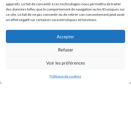
appareils. Le fait de consentir à ces technologies nous permettra de traiter
des données telles que le comportement de navigation ou les ID uniques sur
ce site. Le fait de ne pas consentir ou de retirer son consentement peut avoir
un effet négatif sur certaines caractéristiques et fonctions.
Accepter
Refuser
J'accepte la
Politique de confidentialité
de ce site.
Voir les préférences
Politique de cookies
INSTAGRAM