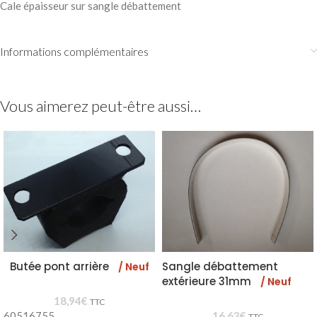
Cale épaisseur sur sangle débattement
Informations complémentaires
Vous aimerez peut-être aussi…
Butée pont arrière
Sangle débattement
/ Neuf
extérieure 31mm
/ Neuf
18,94
€
TTC
60516755
16,63
€
TTC