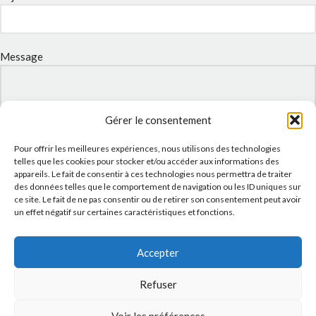
Message
Gérer le consentement
Pour offrir les meilleures expériences, nous utilisons des technologies
telles que les cookies pour stocker et/ou accéder aux informations des
appareils. Le fait de consentir à ces technologies nous permettra de traiter
des données telles que le comportement de navigation ou les ID uniques sur
ce site. Le fait de ne pas consentir ou de retirer son consentement peut avoir
un effet négatif sur certaines caractéristiques et fonctions.
J'accepte la
Politique de confidentialité
de ce site.
Accepter
Refuser
INSTAGRAM
Voir les préférences