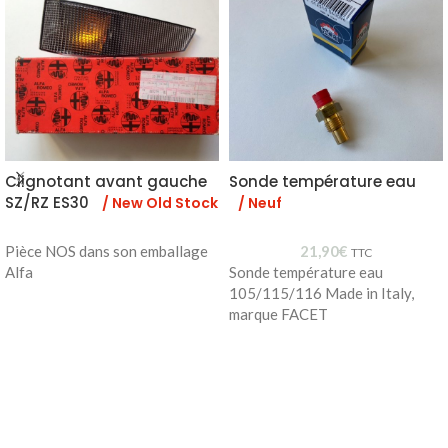
Clignotant avant gauche
Sonde température eau
SZ/RZ ES30
/ New Old Stock
/ Neuf
Pièce NOS dans son emballage
21,90
€
TTC
Alfa
Sonde température eau
105/115/116 Made in Italy,
marque FACET