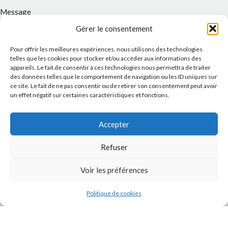
Message
Gérer le consentement
Pour offrir les meilleures expériences, nous utilisons des technologies
telles que les cookies pour stocker et/ou accéder aux informations des
appareils. Le fait de consentir à ces technologies nous permettra de traiter
des données telles que le comportement de navigation ou les ID uniques sur
ce site. Le fait de ne pas consentir ou de retirer son consentement peut avoir
un effet négatif sur certaines caractéristiques et fonctions.
Accepter
J'accepte la
Politique de confidentialité
de ce site.
Refuser
Voir les préférences
Politique de cookies
INSTAGRAM