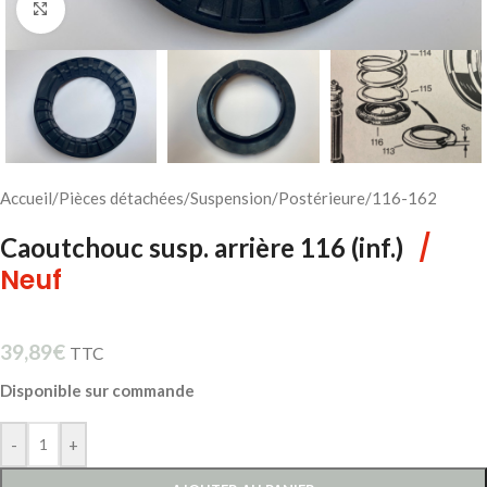
Cliquez pour agrandir
Accueil
/
Pièces détachées
/
Suspension
/
Postérieure
/
116-162
/
Caoutchouc susp. arrière 116 (inf.)
Neuf
39,89
€
TTC
Disponible sur commande
-
+