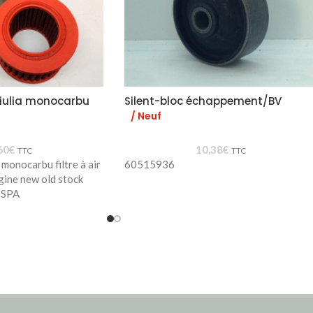
 Giulia monocarbu
Silent-bloc échappement/BV
/ Neuf
60
€
10,38
€
TTC
TTC
 monocarbu filtre à air
60515936
gine new old stock
ISPA