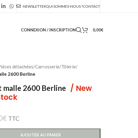
NEWSLETTER
QUI SOMMES-NOUS ?
CONTACT
CONNEXION / INSCRIPTION
0,00
€
ièces détachées
/
Carrosserie
/
Tôlerie
/
lle 2600 Berline
/ New
 malle 2600 Berline
Stock
0
€
TTC
AJOUTER AU PANIER