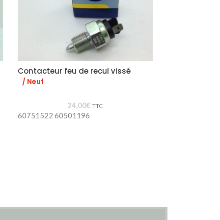
Contacteur feu de recul vissé
Support cao
/ Neuf
/ Neuf
24,00
€
TTC
60751522 60501196
60516651