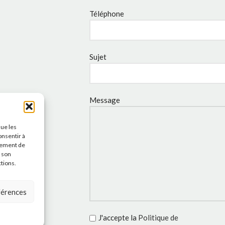
Téléphone
Sujet
Message
que les
onsentir à
tement de
r son
ctions.
éférences
J'accepte la
Politique de