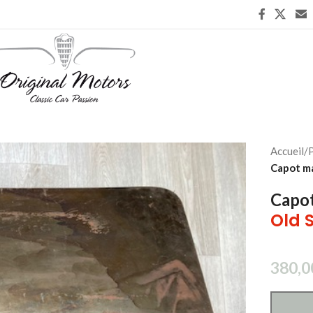
Accueil
/
P
Capot ma
Capot
Old 
380,0