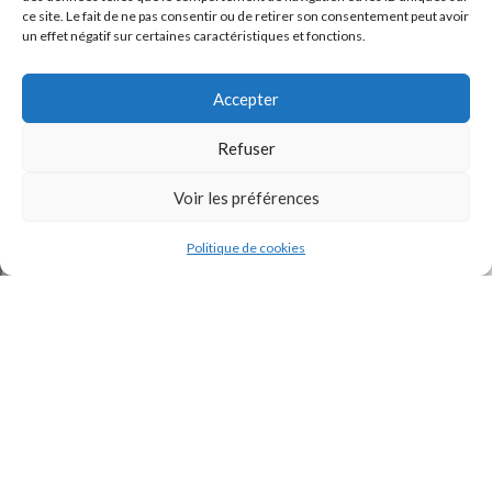
ce site. Le fait de ne pas consentir ou de retirer son consentement peut avoir
un effet négatif sur certaines caractéristiques et fonctions.
Accepter
Refuser
J'accepte la
Politique de confidentialité
Voir les préférences
de ce site.
Politique de cookies
INSTAGRAM