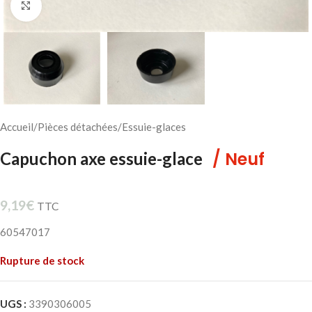
Cliquez pour agrandir
Accueil
/
Pièces détachées
/
Essuie-glaces
/ Neuf
Capuchon axe essuie-glace
9,19
€
TTC
60547017
Rupture de stock
UGS :
3390306005