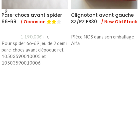
Pare-chocs avant spider
Clignotant avant gauche
66-69
SZ/RZ ES30
/ Occasion
/ New Old Stock
1 190,00
€
Pièce NOS dans son emballage
TTC
Pour spider 66-69 jeu de 2 demi
Alfa
pare-chocs avant d'époque ref.
10503590010005 et
10503590010006