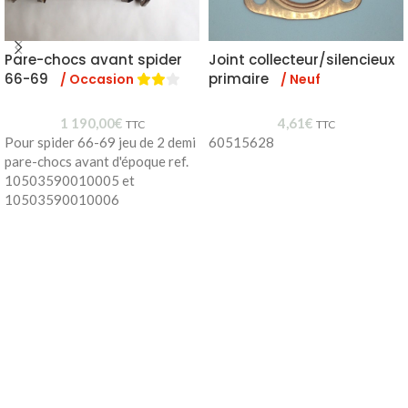
Pare-chocs avant spider
Joint collecteur/silencieux
66-69
primaire
/ Occasion
/ Neuf
1 190,00
€
4,61
€
TTC
TTC
Pour spider 66-69 jeu de 2 demi
60515628
pare-chocs avant d'époque ref.
10503590010005 et
10503590010006