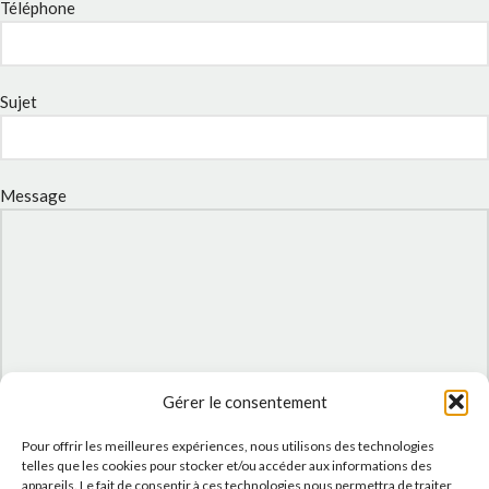
Téléphone
Sujet
Message
Gérer le consentement
Pour offrir les meilleures expériences, nous utilisons des technologies
J'accepte la
Politique de confidentialité
de ce site.
telles que les cookies pour stocker et/ou accéder aux informations des
appareils. Le fait de consentir à ces technologies nous permettra de traiter