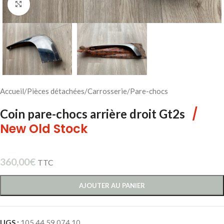
Cliquez pour agrandir
Accueil
/
Pièces détachées
/
Carrosserie
/
Pare-chocs
/
Coin pare-chocs arrière droit Gt2s
New Old Stock
360,00
€
TTC
AJOUTER AU PANIER
UGS :
105 44 59 074 10