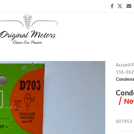
Accueil
/
P
116-162 
Condens
Conde
/ Ne
607453