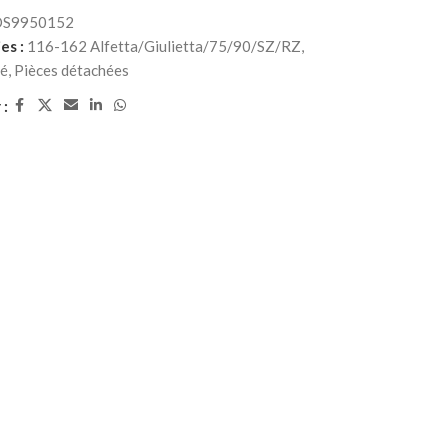
S9950152
es :
116-162 Alfetta/Giulietta/75/90/SZ/RZ
,
té
,
Pièces détachées
 :