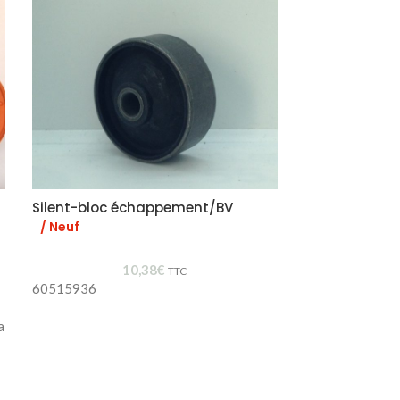
Silent-bloc échappement/BV
Contacteur fe
/ Neuf
/ Neuf
10,38
€
TTC
60515936
60751522 605
a