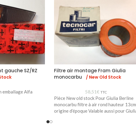
nt gauche SZ/RZ
Filtre air montage Fram Giulia
monocarbu
Stock
/ New Old Stock
n emballage Alfa
58,51
€
TTC
Pièce New old stock Pour Giulia Berline
monocarbu filtre à air rond hauteur 13cm
origine d’époque Valable aussi pour Giuli