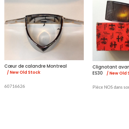
Cœur de calandre Montreal
Clignotant ava
/ New Old Stock
ES30
/ New Old 
60716626
Pièce NOS dans so