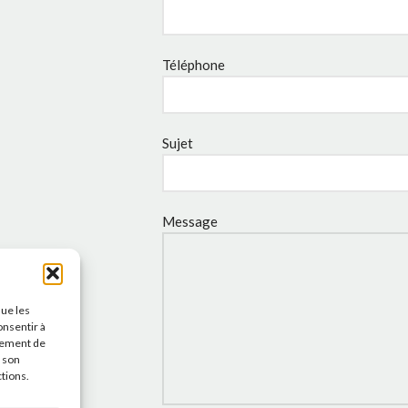
Téléphone
Sujet
Message
que les
onsentir à
tement de
r son
ctions.