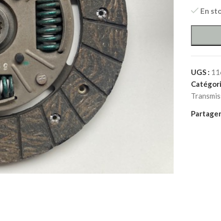
En st
UGS :
11
Catégori
Transmis
Partager