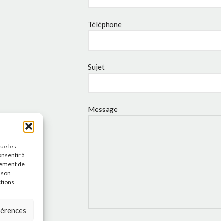
Téléphone
Sujet
Message
que les
onsentir à
tement de
r son
ctions.
éférences