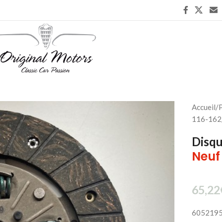
Accueil
/
P
116-162
Disq
Neuf
65,22
605219