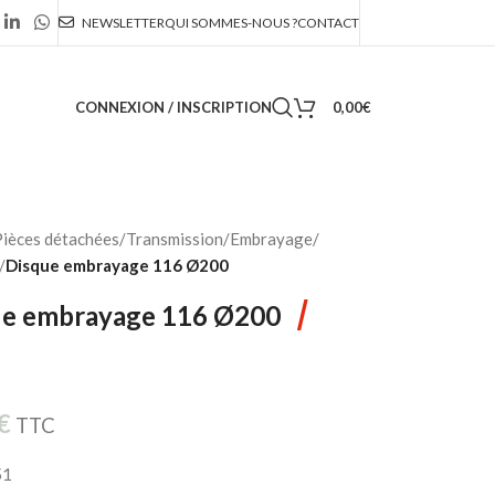
NEWSLETTER
QUI SOMMES-NOUS ?
CONTACT
CONNEXION / INSCRIPTION
0,00
€
ièces détachées
/
Transmission
/
Embrayage
/
/
Disque embrayage 116 Ø200
/
ue embrayage 116 Ø200
€
TTC
51