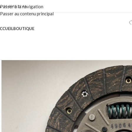
01 40 86 22 44
Passer à la navigation
Passer au contenu principal
CCUEIL
BOUTIQUE