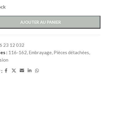
ock
AJOUTER AU PANIER
6 23 12 032
es :
116-162
,
Embrayage
,
Pièces détachées
,
sion
 :