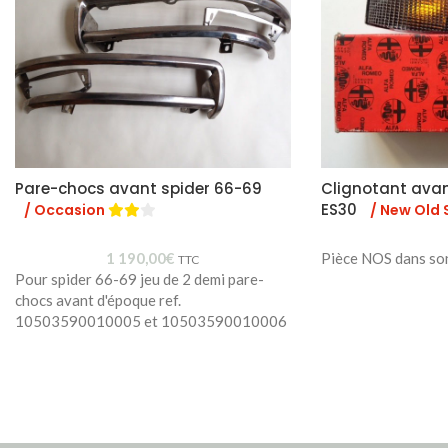
Pare-chocs avant spider 66-69
Clignotant ava
ES30
/ Occasion
/ New Old 
1 190,00
€
Pièce NOS dans so
TTC
Pour spider 66-69 jeu de 2 demi pare-
chocs avant d'époque ref.
10503590010005 et 10503590010006