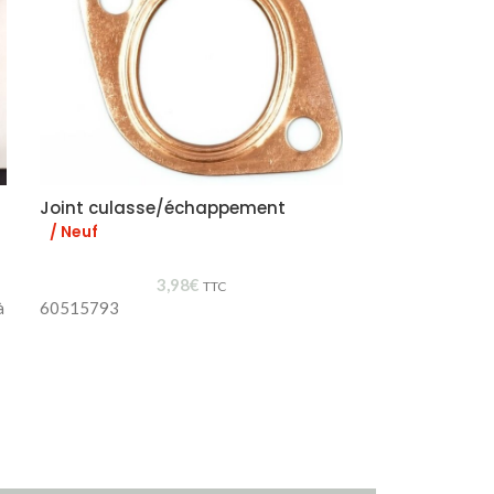
Joint culasse/échappement
Jauge essenc
/ Neuf
/ New Old St
3,98
€
60701640
TTC
à
60515793