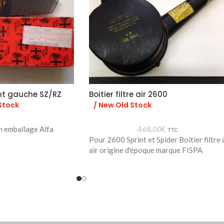
nt gauche SZ/RZ
Boitier filtre air 2600
Stock
/ New Old Stock
n emballage Alfa
468,00
€
TTC
Pour 2600 Sprint et Spider Boitier filtre 
air origine d'époque marque FISPA