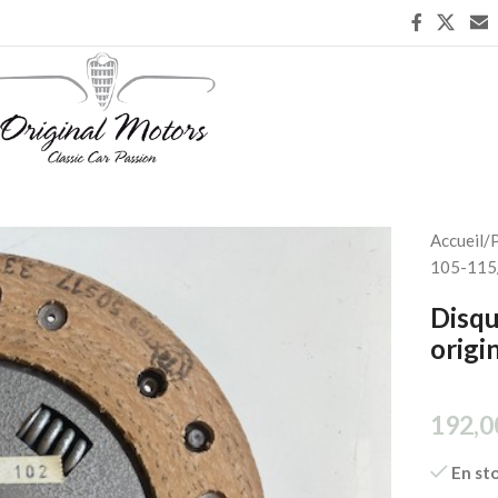
Accueil
/
P
105-115
Disq
origi
192,0
En st