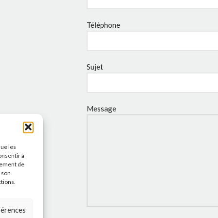
Téléphone
Sujet
Message
que les
onsentir à
tement de
r son
ctions.
éférences