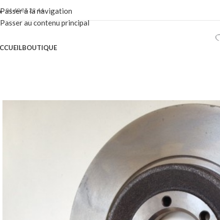
01 40 86 22 44
Passer à la navigation
Passer au contenu principal
CCUEIL
BOUTIQUE