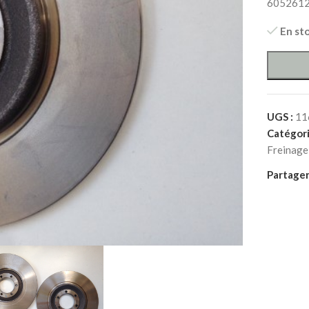
605261
En st
UGS :
11
Catégori
Freinage
Partager