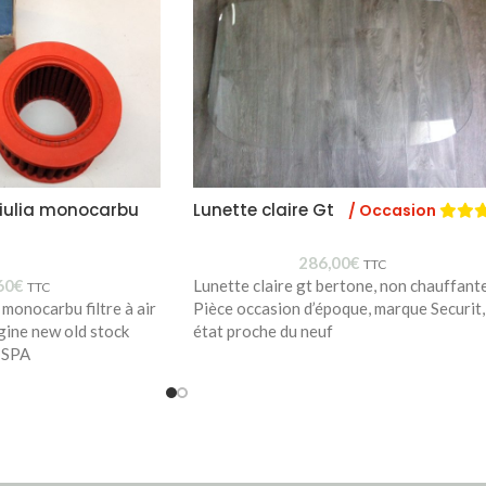
 Giulia monocarbu
Lunette claire Gt
/ Occasion
286,00
€
TTC
60
€
Lunette claire gt bertone, non chauffant
TTC
 monocarbu filtre à air
Pièce occasion d’époque, marque Securit,
gine new old stock
état proche du neuf
ISPA