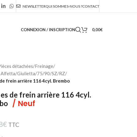
NEWSLETTER
QUI SOMMES-NOUS ?
CONTACT
CONNEXION / INSCRIPTION
0,00
€
ièces détachées
/
Freinage
/
Alfetta/Giulietta/75/90/SZ/RZ
/
de frein arrière 116 4cyl. Brembo
es de frein arrière 116 4cyl.
/ Neuf
bo
8
€
TTC