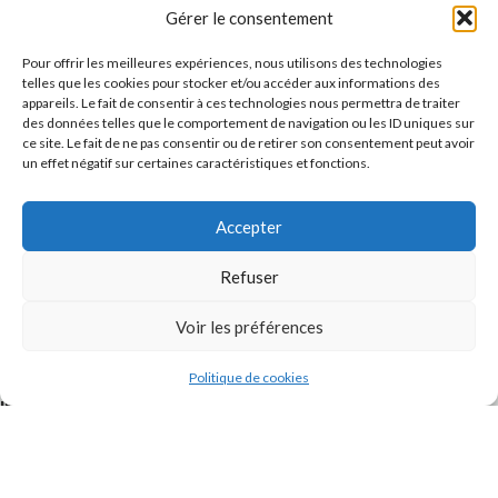
Message
Gérer le consentement
Pour offrir les meilleures expériences, nous utilisons des technologies
telles que les cookies pour stocker et/ou accéder aux informations des
appareils. Le fait de consentir à ces technologies nous permettra de traiter
des données telles que le comportement de navigation ou les ID uniques sur
ce site. Le fait de ne pas consentir ou de retirer son consentement peut avoir
un effet négatif sur certaines caractéristiques et fonctions.
Accepter
J'accepte la
Politique de confidentialité
de ce site.
Refuser
Voir les préférences
Politique de cookies
INSTAGRAM