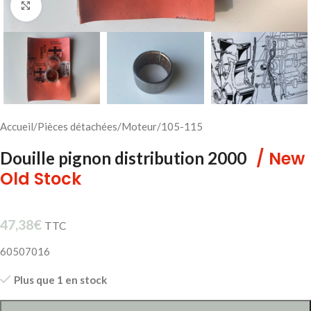
Cliquez pour agrandir
Accueil
/
Pièces détachées
/
Moteur
/
105-115
/ New
Douille pignon distribution 2000
Old Stock
47,38
€
TTC
60507016
Plus que 1 en stock