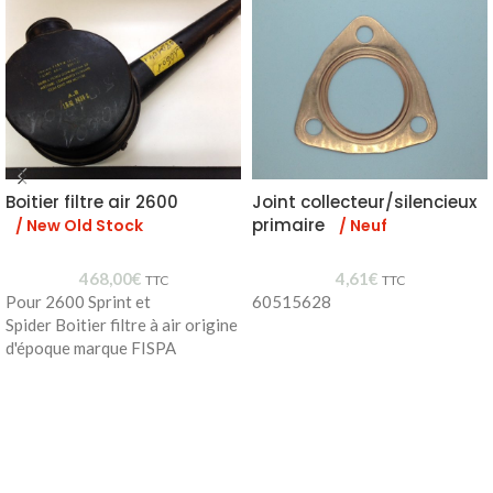
Boitier filtre air 2600
Joint collecteur/silencieux
primaire
/ New Old Stock
/ Neuf
468,00
€
4,61
€
TTC
TTC
Pour 2600 Sprint et
60515628
Spider Boitier filtre à air origine
d'époque marque FISPA