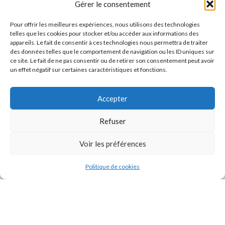
Gérer le consentement
Pour offrir les meilleures expériences, nous utilisons des technologies
telles que les cookies pour stocker et/ou accéder aux informations des
appareils. Le fait de consentir à ces technologies nous permettra de traiter
des données telles que le comportement de navigation ou les ID uniques sur
ce site. Le fait de ne pas consentir ou de retirer son consentement peut avoir
un effet négatif sur certaines caractéristiques et fonctions.
Accepter
J'accepte la
Politique de confidentialité
de ce site.
Refuser
Voir les préférences
Politique de cookies
INSTAGRAM