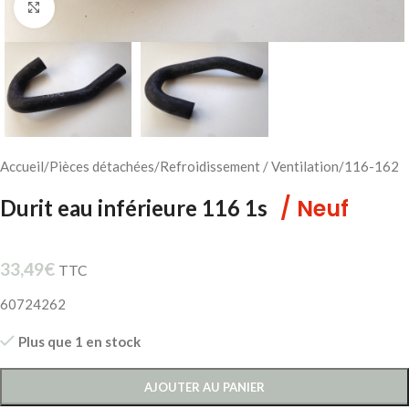
Cliquez pour agrandir
Accueil
/
Pièces détachées
/
Refroidissement / Ventilation
/
116-162
/ Neuf
Durit eau inférieure 116 1s
33,49
€
TTC
60724262
Plus que 1 en stock
AJOUTER AU PANIER