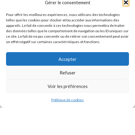
Gérer le consentement
Pour offrir les meilleures expériences, nous utilisons des technologies
telles que les cookies pour stocker et/ou accéder aux informations des
appareils. Le fait de consentir à ces technologies nous permettra de traiter
des données telles que le comportement de navigation ou les ID uniques sur
ce site. Le fait de ne pas consentir ou de retirer son consentement peut avoir
un effet négatif sur certaines caractéristiques et fonctions.
Accepter
J'accepte la
Politique de confidentialité
de ce site.
Refuser
Voir les préférences
Politique de cookies
INSTAGRAM