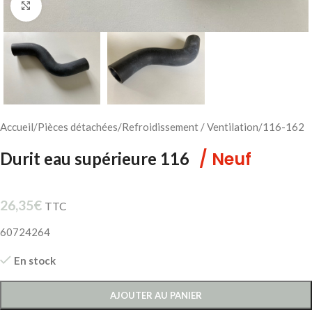
Cliquez pour agrandir
Accueil
/
Pièces détachées
/
Refroidissement / Ventilation
/
116-162
/ Neuf
Durit eau supérieure 116
26,35
€
TTC
60724264
En stock
AJOUTER AU PANIER