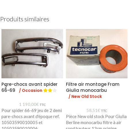
Produits similaires
Pare-chocs avant spider
Filtre air montage Fram
66-69
Giulia monocarbu
/ Occasion
/ New Old Stock
1 190,00
€
TTC
Pour spider 66-69 jeu de 2 demi
58,51
€
TTC
pare-chocs avant d'époque ref.
Pièce New old stock Pour Giulia
10503590010005 et
Berline monocarbu filtre à air
10503590010006
rond hauteur 13cm origine