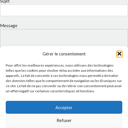
Sujet
Message
Gérer le consentement
Pour offrir les meilleures expériences, nous utilisons des technologies
telles que les cookies pour stocker et/ou accéder aux informations des
appareils. Le fait de consentir à ces technologies nous permettra de traiter
des données telles que le comportement de navigation ou les ID uniques sur
ce site. Le fait de ne pas consentir ou de retirer son consentement peut avoir
un effet négatif sur certaines caractéristiques et fonctions.
J'accepte la
Politique de confidentialité
de ce site.
Accepter
Refuser