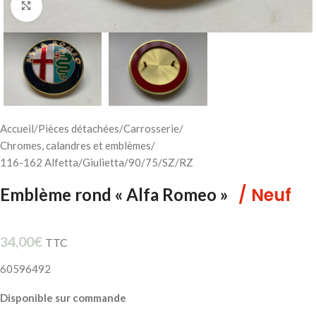
Cliquez pour agrandir
Accueil
/
Pièces détachées
/
Carrosserie
/
Chromes, calandres et emblèmes
/
116-162 Alfetta/Giulietta/90/75/SZ/RZ
/ Neuf
Emblème rond « Alfa Romeo »
34,00
€
TTC
60596492
Disponible sur commande