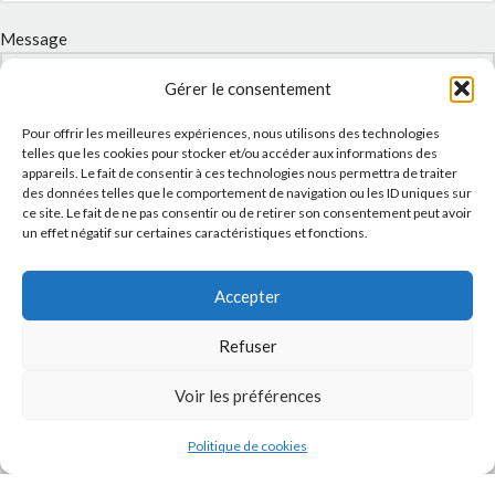
Message
Gérer le consentement
Pour offrir les meilleures expériences, nous utilisons des technologies
telles que les cookies pour stocker et/ou accéder aux informations des
appareils. Le fait de consentir à ces technologies nous permettra de traiter
des données telles que le comportement de navigation ou les ID uniques sur
ce site. Le fait de ne pas consentir ou de retirer son consentement peut avoir
un effet négatif sur certaines caractéristiques et fonctions.
Accepter
J'accepte la
Politique de confidentialité
de ce site.
Refuser
Voir les préférences
INSTAGRAM
Politique de cookies