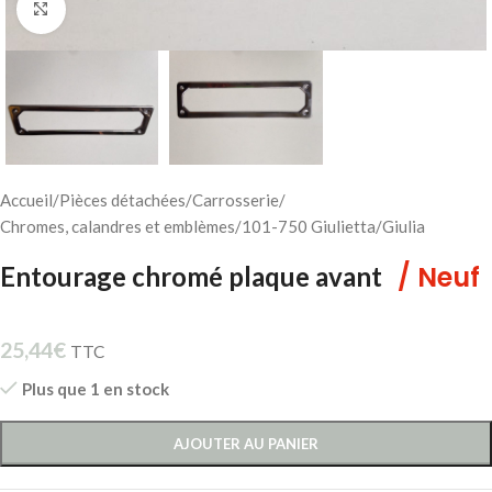
Cliquez pour agrandir
Accueil
/
Pièces détachées
/
Carrosserie
/
Chromes, calandres et emblèmes
/
101-750 Giulietta/Giulia
/ Neuf
Entourage chromé plaque avant
25,44
€
TTC
Plus que 1 en stock
AJOUTER AU PANIER