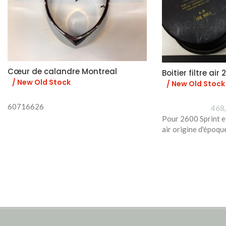
Cœur de calandre Montreal
Boitier filtre air
/ New Old Stock
/ New Old Stock
60716626
468
Pour 2600 Sprint et 
air origine d'époq