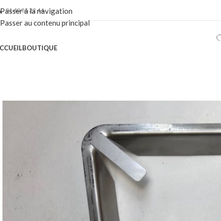
01 40 86 22 44
Passer à la navigation
Passer au contenu principal
CCUEIL
BOUTIQUE