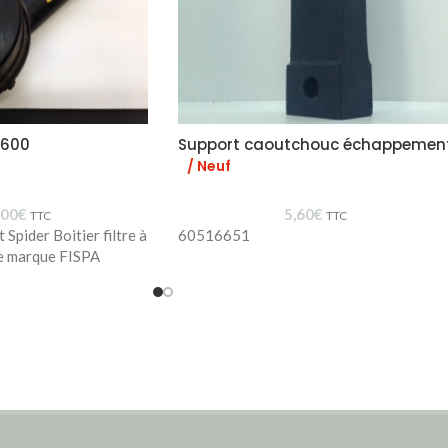
 2600
Support caoutchouc échappemen
/ Neuf
,00
€
5,60
€
TTC
TTC
Spider Boitier filtre à
60516651
ue marque FISPA