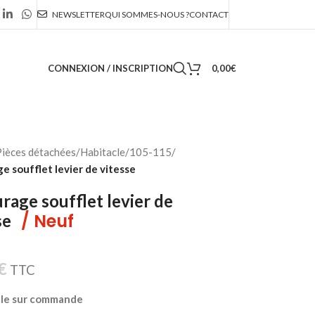
NEWSLETTER
QUI SOMMES-NOUS ?
CONTACT
CONNEXION / INSCRIPTION
0,00
€
ièces détachées
/
Habitacle
/
105-115
/
e soufflet levier de vitesse
rage soufflet levier de
/ Neuf
se
€
TTC
ble sur commande