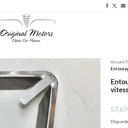
Accueil
/
P
Entourag
Entou
vites
57,67
Disponi