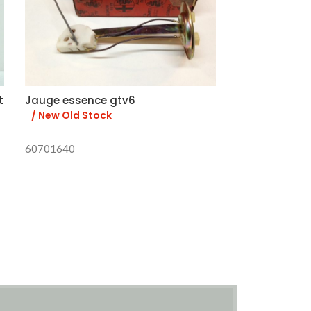
t
Jauge essence gtv6
Lettrage « Al
4
/ New Old Stock
/ New Old 
60701640
Pour Spider 90-