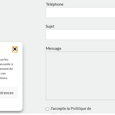
Téléphone
Sujet
Message
que les
onsentir à
tement de
r son
ctions.
éférences
J'accepte la
Politique de
confidentialité
de ce site.