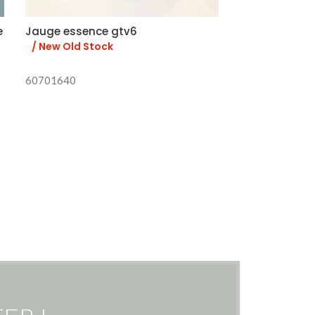
e
Jauge essence gtv6
Emblème sur 
Giulietta Spr
/ New Old Stock
60701640
Pour Giulietta 
pour éclaireur 