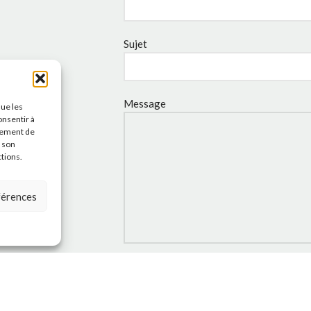
Sujet
Message
que les
onsentir à
tement de
r son
ctions.
éférences
J'accepte la
Politique de
confidentialité
de ce site.