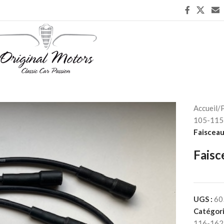
Accueil
/
P
105-115 
Faisceau
Faisc
UGS :
60
Catégori
116-162 