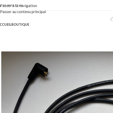
01 40 86 22 44
Passer à la navigation
Passer au contenu principal
CCUEIL
BOUTIQUE