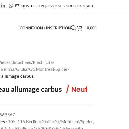
NEWSLETTER
QUI SOMMES-NOUS ?
CONTACT
CONNEXION / INSCRIPTION
0,00
€
ièces détachées
/
Electricité
/
Berlina/Giulia/Gt/Montreal/Spider
/
 allumage carbus
/ Neuf
eau allumage carbus
569567
es :
105-115 Berlina/Giulia/Gt/Montreal/Spider
,
Alfetta/Giulietta/75/90/SZ/RZ
,
Electricité
,