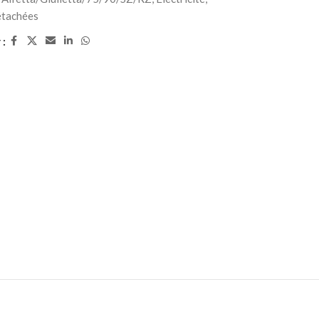
étachées
 :