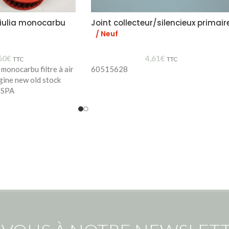
 Giulia monocarbu
Joint collecteur/silencieux primair
/ Neuf
60
€
4,61
€
TTC
TTC
 monocarbu filtre à air
60515628
gine new old stock
ISPA